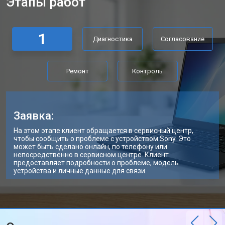
Этапы работ
Замена материнской платы
от 2300 ₽
Заказать
Замена матрицы ноутбука Sony
от 2300 ₽
Заказать
1
Диагностика
Согласование
Замена Wi-Fi ноутбука Sony
от 2200 ₽
Заказать
Ремонт цепи питания
от 3500 ₽
Заказать
Ремонт
Контроль
Замена USB порта
от 2200 ₽
Заказать
Замена звуковой карты
от 1700 ₽
Заказать
Заявка:
Замена кулера ноутбука Sony
от 2600 ₽
Заказать
На этом этапе клиент обращается в сервисный центр,
чтобы сообщить о проблеме с устройством Sony. Это
Замена микрофона
от 2600 ₽
Заказать
может быть сделано онлайн, по телефону или
непосредственно в сервисном центре. Клиент
предоставляет подробности о проблеме, модель
Замена оперативной памяти
от 1100 ₽
Заказать
устройства и личные данные для связи.
Прошивка BIOS ноутбука Sony
от 1500 ₽
Заказать
Ремонт петель ноутбука Sony
от 3990 ₽
Заказать