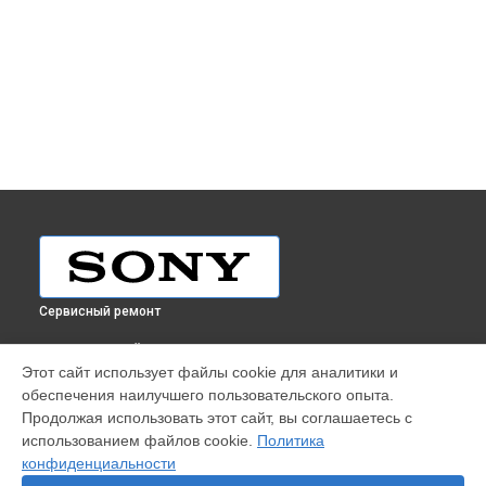
Сервисный ремонт
ВЫБЕРИ СВОЙ ГОРОД
Этот сайт использует файлы cookie для аналитики и
Замена северного моста ноутбука Sony в
Краснодаре
обеспечения наилучшего пользовательского опыта.
Замена северного моста ноутбука Sony в
Ростове-на-Дону
Продолжая использовать этот сайт, вы соглашаетесь с
Замена северного моста ноутбука Sony в
Нижнем
использованием файлов cookie.
Политика
Новгороде
конфиденциальности
Замена северного моста ноутбука Sony в
Новосибирске