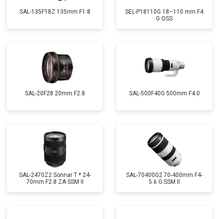
SAL-135F18Z 135mm F1.8
SEL-P18110G 18–110 mm F4
G OSS
SAL-20F28 20mm F2.8
SAL-500F40G 500mm F4.0
SAL-2470Z2 Sonnar T * 24-
SAL-70400G2 70-400mm F4-
70mm F2.8 ZA SSM II
5.6 G SSM II