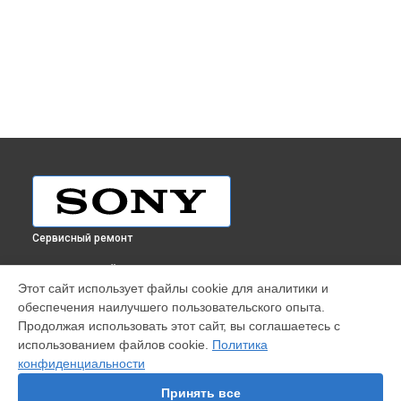
Сервисный ремонт
ВЫБЕРИ СВОЙ ГОРОД
Этот сайт использует файлы cookie для аналитики и
Замена аккумулятора планшета Sony в
Краснодаре
обеспечения наилучшего пользовательского опыта.
Замена аккумулятора планшета Sony в
Ростове-на-Дону
Продолжая использовать этот сайт, вы соглашаетесь с
Замена аккумулятора планшета Sony в
Нижнем Новгороде
использованием файлов cookie.
Политика
конфиденциальности
Замена аккумулятора планшета Sony в
Новосибирске
Замена аккумулятора планшета Sony в
Челябинске
Принять все