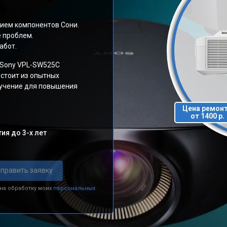
ием компонентов Сони.
е проблем.
абот.
 Sony VPL-SW525C
стоит из опытных
бучение для повышения
Цена ремон
от 1400 р.
ия до 3-х лет
править заявку
 на обработку моих
персональных