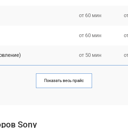
от 60 мин
о
от 60 мин
о
овление)
от 50 мин
о
от 60 мин
о
Показать весь прайс
от 50 мин
о
от 60 мин
о
оров Sony