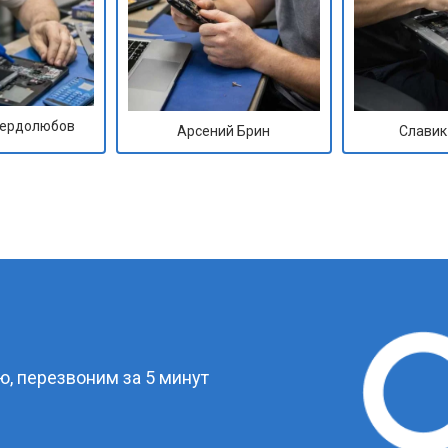
Сердолюбов
Арсений Брин
Славик
?
, перезвоним за 5 минут