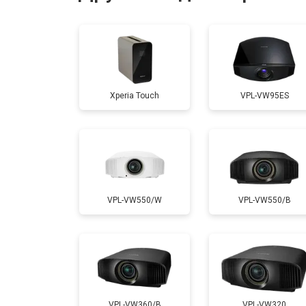
Ремонт системы охлаждения
Ремонт блока питания
Xperia Touch
VPL-VW95ES
Замена блока розжига
VPL-VW550/W
VPL-VW550/B
VPL-VW360/B
VPL-VW320