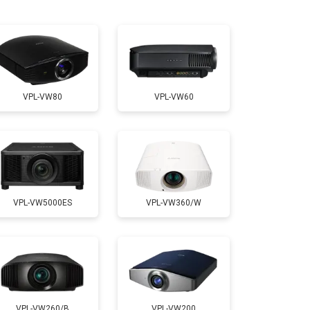
т 2000 ₽
Заказать
т 2000 ₽
Заказать
VPL-VW80
VPL-VW60
т 1900 ₽
Заказать
VPL-VW5000ES
VPL-VW360/W
VPL-VW260/B
VPL-VW200