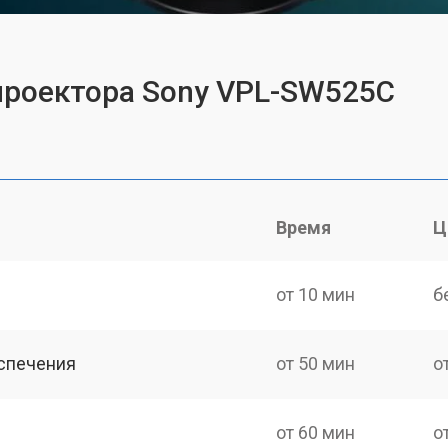
проектора Sony VPL-SW525C
Время
Ц
от 10 мин
б
спечения
от 50 мин
о
от 60 мин
о